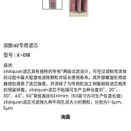
双酚aZ专用滤芯
型号 : X-018
描述:
zilaiquan滤芯具有独特的专有*两级过滤设计，可在过滤粘性流体
的过程中最大程度地滤除颗粒并延长使用寿命。其外部螺旋形预滤
器绕包提高了滤芯强度，并消除了与传统机加工树脂粘结滤芯相关
的残留碎屑。zilaiquan滤芯不粘接可生产五种长度10"、20"、
30"、40"、50"常规直径63±1mm（50英寸内可生产任意长度）
zilaiquan滤芯可滤除九种不同孔径大小的颗粒，分别为1-2μm、
5μm
询盘