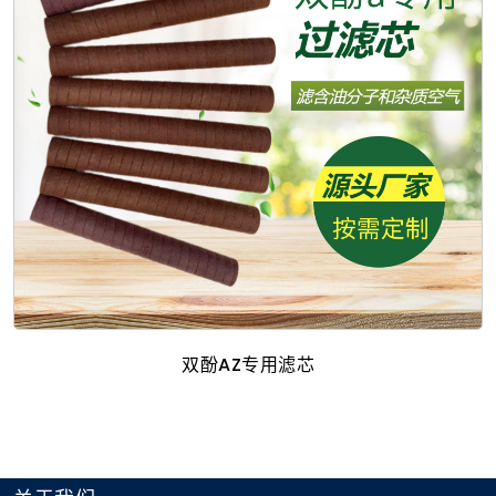
双酚aZ专用滤芯